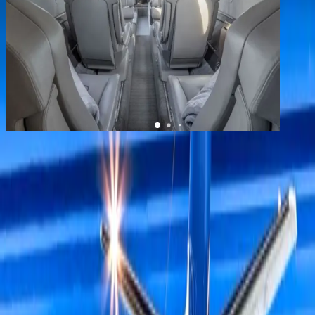
1
/
8
+
4
Citation XLS+
YOM
2022