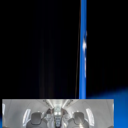
Productos
Empresa
Contacto
Los clientes registrados disfrutan de beneficios
adicionales
Crear una cuenta
iniciar sesión
volver
Compartir