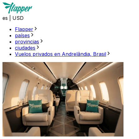
es
|
USD
Flapper
países
provincias
ciudades
Vuelos privados en Andrelândia, Brasil