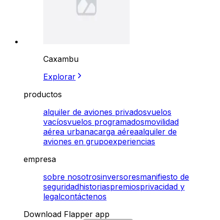
Caxambu
Explorar
productos
alquiler de aviones privados
vuelos
vacíos
vuelos programados
movilidad
aérea urbana
carga aérea
alquiler de
aviones en grupo
experiencias
empresa
sobre nosotros
inversores
manifiesto de
seguridad
historias
premios
privacidad y
legal
contáctenos
Download Flapper app