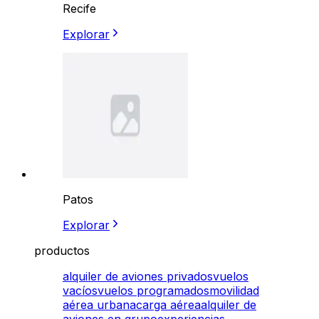
Recife
Explorar
Patos
Explorar
productos
alquiler de aviones privados
vuelos
vacíos
vuelos programados
movilidad
aérea urbana
carga aérea
alquiler de
aviones en grupo
experiencias