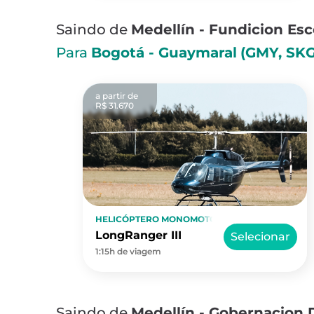
Saindo de
Medellín - Fundicion Es
Para
Bogotá - Guaymaral
(GMY, SK
a partir de
R$ 31.670
HELICÓPTERO MONOMOTOR
LongRanger III
Selecionar
1:15h de viagem
Saindo de
Medellín - Gobernacion 