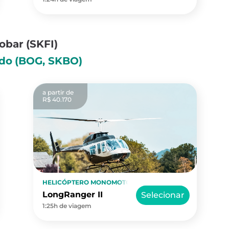
cobar
(SKFI)
ado
(BOG, SKBO)
a partir de
R$ 40.170
HELICÓPTERO MONOMOTOR
LongRanger II
Selecionar
1:25h de viagem