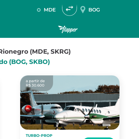
MDE
BOG
 Rionegro
(MDE, SKRG)
ado
(BOG, SKBO)
a partir de
R$ 30.600
TURBO-PROP