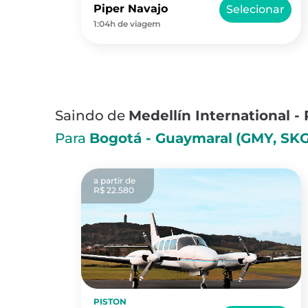
Piper Navajo
Selecionar
1:04h de viagem
Saindo de
Medellín International -
Para
Bogotá - Guaymaral
(GMY, SK
a partir de
R$ 22.580
PISTON