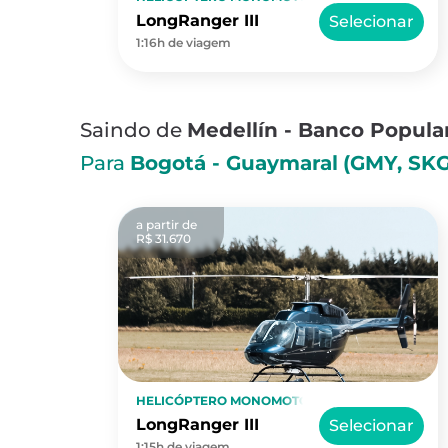
LongRanger III
Selecionar
1:16h de viagem
Saindo de
Medellín - Banco Popula
Para
Bogotá - Guaymaral
(GMY, SK
a partir de
R$ 31.670
HELICÓPTERO MONOMOTOR
LongRanger III
Selecionar
1:15h de viagem