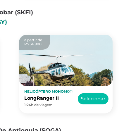
cobar
(SKFI)
GY)
a partir de
R$ 36.980
HELICÓPTERO MONOMOTOR
LongRanger II
Selecionar
1:24h de viagem
De Antioquia
(SQGA)