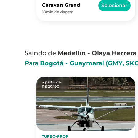
Caravan Grand
Selecionar
18min de viagem
Saindo de
Medellín - Olaya Herrera
Para
Bogotá - Guaymaral
(GMY, SK
a partir de
R$ 20.190
TURBO-PROP