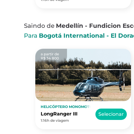
Saindo de
Medellín - Fundicion Es
Para
Bogotá International - El Dor
a partir de
R$ 34.800
HELICÓPTERO MONOMOTOR
LongRanger III
Selecionar
1:16h de viagem