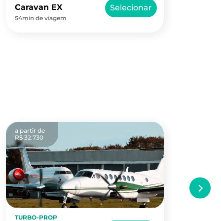
Caravan EX
Ki
Selecionar
54min de viagem
30m
a partir de
a pa
R$ 32.730
R$ 
TURBO-PROP
PI