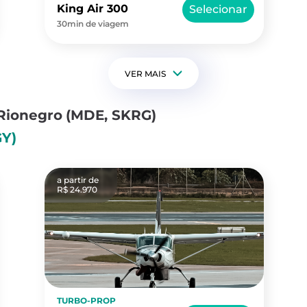
King Air 300
Selecionar
30min de viagem
VER MAIS
 Rionegro
(MDE, SKRG)
GY)
a partir de
R$ 24.970
TURBO-PROP