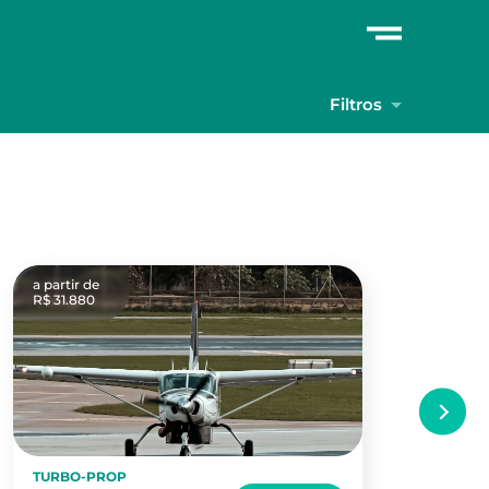
Filtros
a partir de
a pa
R$ 31.880
R$ 
TURBO-PROP
TU