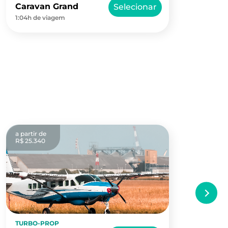
Caravan Grand
Ca
Selecionar
1:04h de viagem
54m
a partir de
a pa
R$ 25.340
R$ 
TURBO-PROP
TU