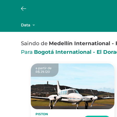
Data
Saindo de
Medellín International -
Para
Bogotá International - El Dor
a partir de
R$ 29.120
PISTON