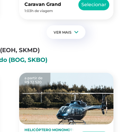
Caravan Grand
Selecionar
1:03h de viagem
VER MAIS
(EOH, SKMD)
ado
(BOG, SKBO)
a partir de
R$ 32.520
HELICÓPTERO MONOMOTOR