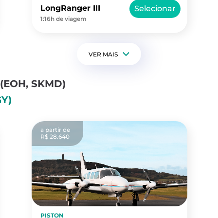
LongRanger III
Selecionar
1:16h de viagem
VER MAIS
(EOH, SKMD)
GY)
a partir de
R$ 28.640
PISTON