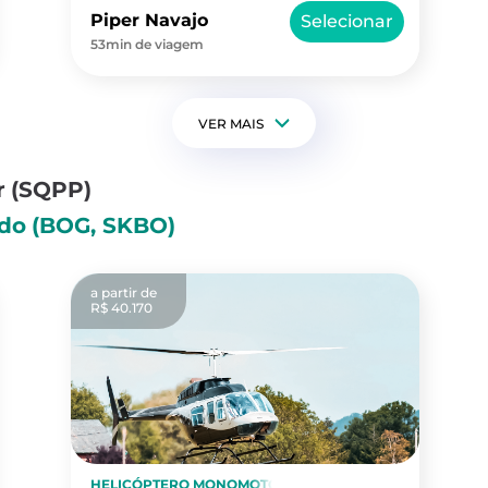
Piper Navajo
Selecionar
53min de viagem
VER MAIS
r
(SQPP)
ado
(BOG, SKBO)
a partir de
R$ 40.170
HELICÓPTERO MONOMOTOR