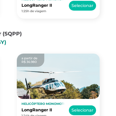
LongRanger II
Selecionar
1:25h de viagem
r
(SQPP)
GY)
a partir de
R$ 36.980
HELICÓPTERO MONOMOTOR
LongRanger II
Selecionar
1:24h de viagem