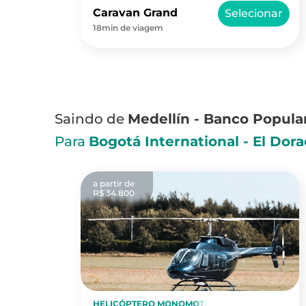
Caravan Grand
Selecionar
18min de viagem
Saindo de
Medellín - Banco Popula
Para
Bogotá International - El Dor
a partir de
R$ 34.800
HELICÓPTERO MONOMOTOR