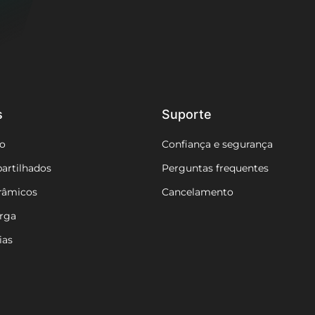
s
Suporte
o
Confiança e segurança
artilhados
Perguntas frequentes
râmicos
Cancelamento
arga
ias