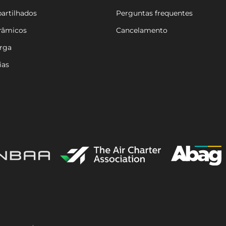
artilhados
Perguntas frequentes
râmicos
Cancelamento
arga
ias