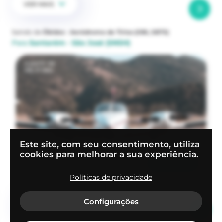
VER MAIS
Saindo de
Óbidos - Aeródromo de Tirios
(OBI, SBTS)
Para
Santarém - São José
(SNSH)
a partir de
R$ 37.960
Este site, com seu consentimento, utiliza
PISTON
cookies para melhorar a sua experiência.
Seneca III
Selecionar
2:25h de viagem
Políticas de privacidade
Configurações
VER MAIS