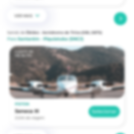
VER MAIS
Saindo de
Óbidos - Aeródromo de Tirios
(OBI, SBTS)
Para
Santarém - Piquiatuba
(SNCJ)
a partir de
R$ 38.170
PISTON
Seneca III
Selecionar
2:24h de viagem