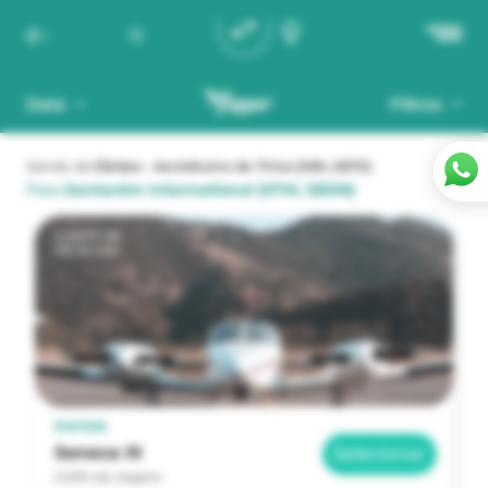
Data
Filtros
Saindo de
Óbidos - Aeródromo de Tirios
(OBI, SBTS)
Para
Santarém International
(STM, SBSN)
a partir de
R$ 35.420
PISTON
Seneca III
Selecionar
2:20h de viagem