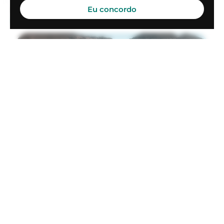
Eu concordo
Saindo de
Óbidos - Aeródromo de Tirios
(OBI, SBTS)
Para
Santarém - Aracati
(SN8A)
a partir de
R$ 42.000
PISTON
Seneca III
Selecionar
2:34h de viagem
VER MAIS
Saindo de
Óbidos - Zo'é
(SD9P)
Para
Santarém International
(STM, SBSN)