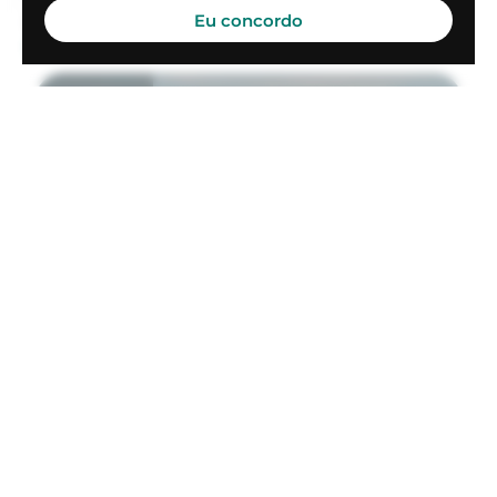
Eu concordo
Saindo de
Maricá Municipal
(SBMI)
Para
Rio de Janeiro - Santos Dumont
(SDU, SBRJ)
a partir de
R$ 9.200
HELICÓPTERO MONOMOTOR
JetRanger III
Selecionar
19min de viagem
VER MAIS
Saindo de
Maricá Municipal
(SBMI)
Para
Rio de Janeiro - Ten. Brig. Ar Waldir de