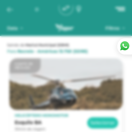
Data
Filtros
Saindo de
Maricá Municipal
(SBMI)
Para
Recreio - Américas 13.750
(SDRE)
a partir de
R$ 9.430
HELICÓPTERO MONOMOTOR
Esquilo BA
Selecionar
30min de viagem