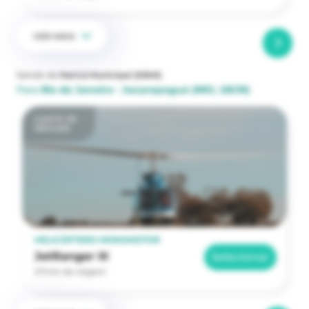
VER MAIS
Saindo de
Maricá Municipal
(SBMI)
Para
Rio de Janeiro - Jacarepaguá
(RRJ, SBJR)
a partir de
R$ 8.630
HELICÓPTERO MONOMOTOR
JetRanger III
Selecionar
27min de viagem