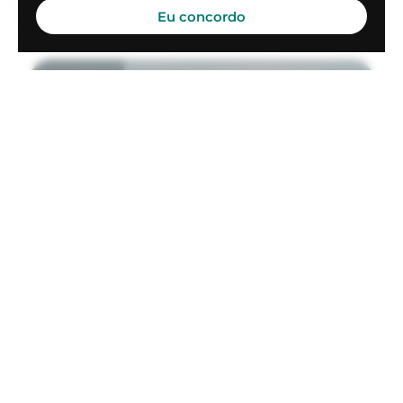
Eu concordo
Saindo de
Rio de Janeiro - Jacarepaguá
(RRJ, SBJR)
Para
Campos Dos Goytacazes - San Martin
(SWYJ)
a partir de
R$ 29.620
HELICÓPTERO MONOMOTOR
JetRanger III
Selecionar
1:43h de viagem
VER MAIS
Saindo de
Rio de Janeiro - Galeão International
(GIG, SBGL)
Para
Campos dos Goytacazes Regional
(CAW, SBCP)