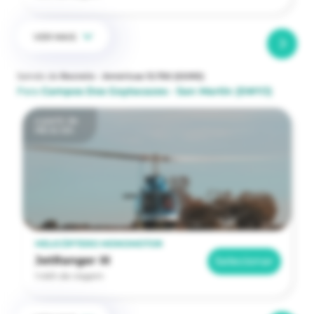
VER MAIS
Saindo de
Recreio - Américas 13.750
(SDRE)
Para
Campos Dos Goytacazes - San Martin
(SWYJ)
a partir de
R$ 32.120
HELICÓPTERO MONOMOTOR
JetRanger III
Selecionar
1:46h de viagem