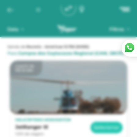
Data
Filtros
Saindo de
Recreio - Américas 13.750
(SDRE)
Para
Campos dos Goytacazes Regional
(CAW, SBCP)
a partir de
R$ 33.560
HELICÓPTERO MONOMOTOR
JetRanger III
Selecionar
1:51h de viagem