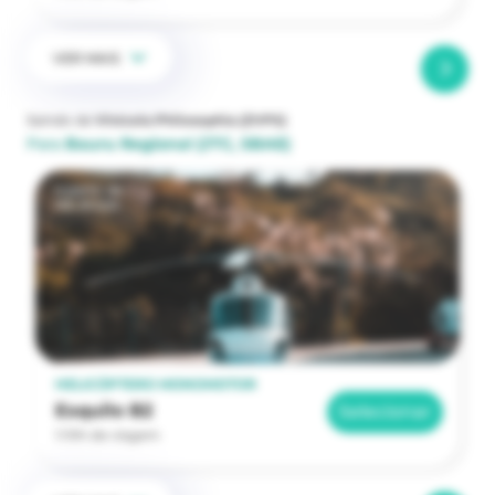
VER MAIS
Saindo de
Vinícola Philosophia
(ZVPS)
Para
Bauru Regional
(JTC, SBAE)
a partir de
R$ 29.520
HELICÓPTERO MONOMOTOR
Esquilo B2
Selecionar
1:19h de viagem