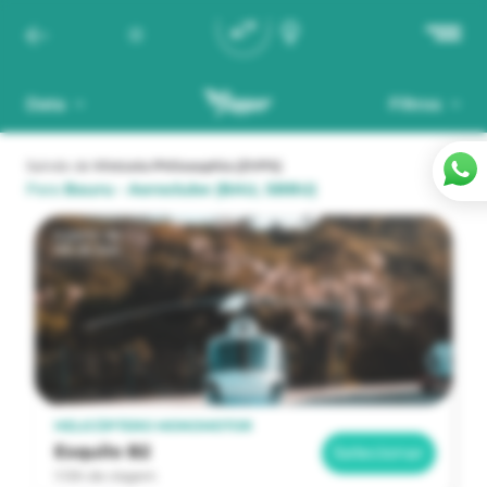
Data
Filtros
Saindo de
Vinícola Philosophia
(ZVPS)
Para
Bauru - Aeroclube
(BAU, SBBU)
a partir de
R$ 28.340
HELICÓPTERO MONOMOTOR
Esquilo B2
Selecionar
1:15h de viagem