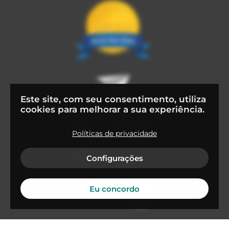
Este site, com seu consentimento, utiliza
cookies para melhorar a sua experiência.
Políticas de privacidade
Configurações
Eu concordo