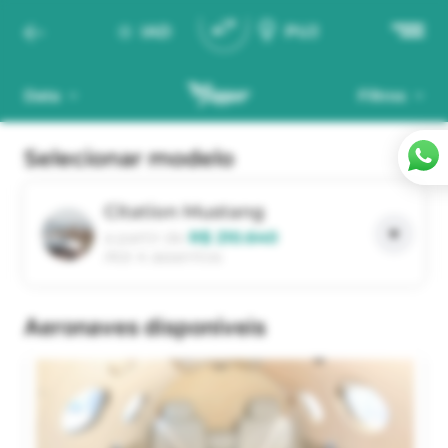
IAD
PUJ
Data
Filtros
Selecionar modelo
Citation Mustang
a partir de
R$ 210.640
Até 4 assentos
aeronaves disponíveis