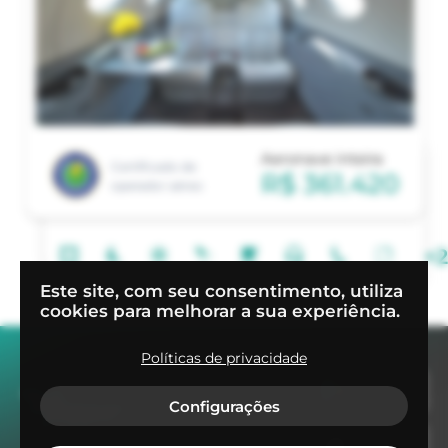
Aeronave inteira
Certificado de
R$ 361.420
operador aéreo
+
2
Este site, com seu consentimento, utiliza
cookies para melhorar a sua experiência.
Políticas de privacidade
Disponível no
Google Play
Configurações
Disponível na