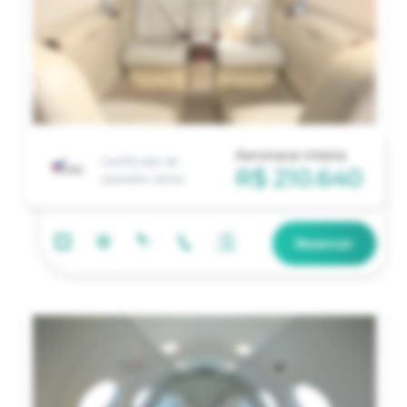
Aeronave inteira
Certificado de
R$ 210.640
operador aéreo
Reservar