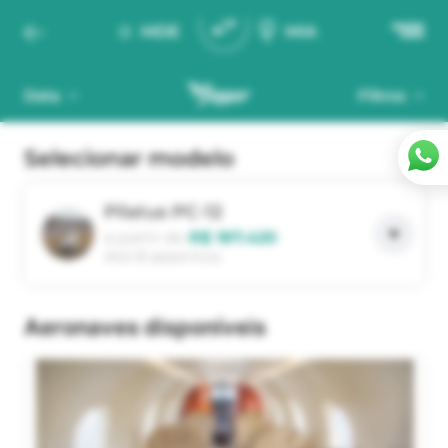
MDE
MIA
Data
Filtros
Selecionar modelo
Pilatus PC-12
a partir de
R$ 187.420
Até 8 assentos
aeronaves disponíveis