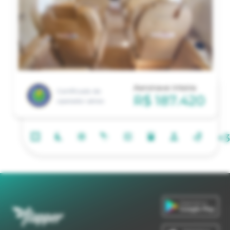
Aeronave inteira
Certificado de
R$ 187.420
operador aéreo
+
3
Disponível no
Google Play