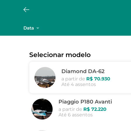
Data
Selecionar modelo
Diamond DA-62
a partir de
R$ 70.930
Até 4 assentos
Piaggio P180 Avanti
a partir de
R$ 72.220
Até 6 assentos