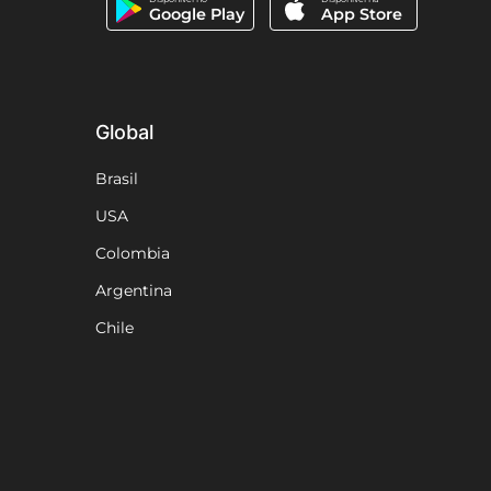
Google Play
App Store
Global
135)
Aeronave inteira
Brasil
R$ 84.510
USA
Colombia
Reservar
Argentina
Chile