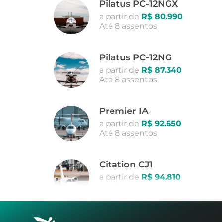
Pilatus PC-12NGX
a partir de
R$ 80.990
Até 8 assentos
Pilatus PC-12NG
a partir de
R$ 87.340
Até 8 assentos
Premier IA
a partir de
R$ 92.650
Até 8 assentos
Citation CJ1
a partir de
R$ 94.810
Até 5 assentos
Phenom 100