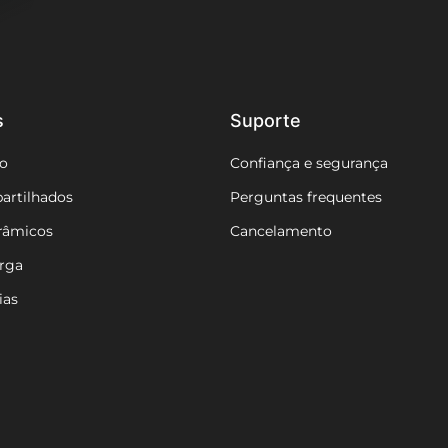
s
Suporte
Commercial Operator (Part 
o
Confiança e segurança
Expira em 3 anos
artilhados
Perguntas frequentes
Primeira certificação em
2022
râmicos
Cancelamento
arga
ias