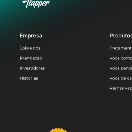
a partir de
R$ 96.420
Até 5 assentos
Citation VI
Empresa
Produto
a partir de
R$ 96.790
Até 8 assentos
Sobre nós
Fretament
Premiação
Voos comp
Citation CJ2
Investidores
Voos pano
a partir de
R$ 98.210
Até 7 assentos
Histórias
Voos de c
Pernas vaz
Citation CJ2+
a partir de
R$ 98.210
Até 7 assentos
Viking Air P68C