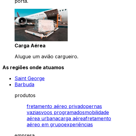
porta.
Carga Aérea
Alugue um avião cargueiro.
As regiões onde atuamos
Saint George
Barbuda
produtos
fretamento aéreo privado
pernas
vazias
voos programados
mobilidade
aérea urbana
carga aérea
fretamento
aéreo em grupo
experiências
empresa