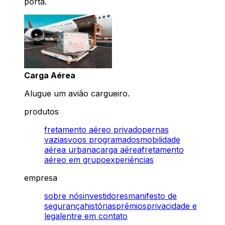
porta.
Carga Aérea
Alugue um avião cargueiro.
produtos
fretamento aéreo privado
pernas
vazias
voos programados
mobilidade
aérea urbana
carga aérea
fretamento
aéreo em grupo
experiências
empresa
sobre nós
investidores
manifesto de
segurança
histórias
prêmios
privacidade e
legal
entre em contato