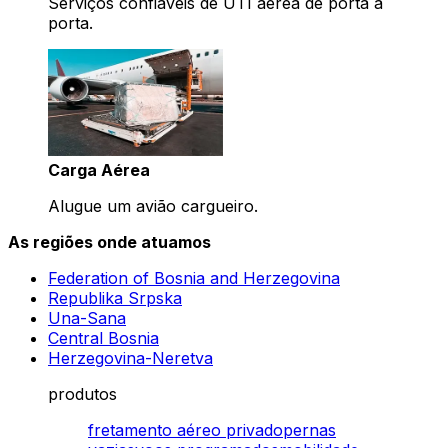
Serviços confiáveis de UTI aérea de porta a
porta.
Carga Aérea
Alugue um avião cargueiro.
As regiões onde atuamos
Federation of Bosnia and Herzegovina
Republika Srpska
Una-Sana
Central Bosnia
Herzegovina-Neretva
produtos
fretamento aéreo privado
pernas