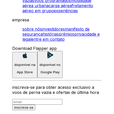
vazias
voos programados
mobilidade
aérea urbana
carga aérea
fretamento
aéreo em grupo
experiências
empresa
sobre nós
investidores
manifesto de
segurança
histórias
prêmios
privacidade e
legal
entre em contato
Download Flapper app
disponível na
disponível no
App Store
Google Play
inscreva-se para obter acesso exclusivo a
voos de perna vazia e ofertas de última hora
inscreva-se