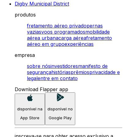
Digby Municipal District
produtos
fretamento aéreo privado
pernas
vazias
voos programados
mobilidade
aérea urbana
carga aérea
fretamento
aéreo em grupo
experiências
empresa
sobre nós
investidores
manifesto de
segurança
histórias
prêmios
privacidade e
legal
entre em contato
Download Flapper app
disponível na
disponível no
App Store
Google Play
inscreva-se para obter acesso exclusivo a