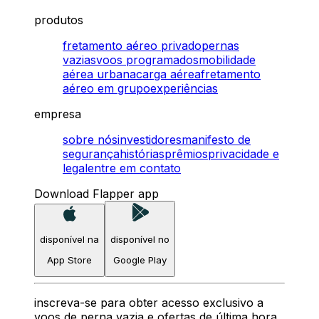
produtos
fretamento aéreo privado
pernas
vazias
voos programados
mobilidade
aérea urbana
carga aérea
fretamento
aéreo em grupo
experiências
empresa
sobre nós
investidores
manifesto de
segurança
histórias
prêmios
privacidade e
legal
entre em contato
Download Flapper app
disponível na
disponível no
App Store
Google Play
inscreva-se para obter acesso exclusivo a
voos de perna vazia e ofertas de última hora