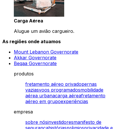
Carga Aérea
Alugue um avião cargueiro.
As regiões onde atuamos
Mount Lebanon Governorate
Akkar Governorate
Beqaa Governorate
produtos
fretamento aéreo privado
pernas
vazias
voos programados
mobilidade
aérea urbana
carga aérea
fretamento
aéreo em grupo
experiências
empresa
sobre nós
investidores
manifesto de
segurança
histórias
prêmios
privacidade e