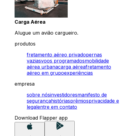
Carga Aérea
Alugue um avião cargueiro.
produtos
fretamento aéreo privado
pernas
vazias
voos programados
mobilidade
aérea urbana
carga aérea
fretamento
aéreo em grupo
experiências
empresa
sobre nós
investidores
manifesto de
segurança
histórias
prêmios
privacidade e
legal
entre em contato
Download Flapper app