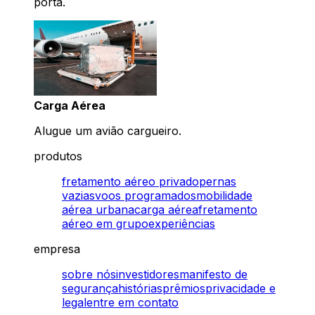
porta.
Carga Aérea
Alugue um avião cargueiro.
produtos
fretamento aéreo privado
pernas
vazias
voos programados
mobilidade
aérea urbana
carga aérea
fretamento
aéreo em grupo
experiências
empresa
sobre nós
investidores
manifesto de
segurança
histórias
prêmios
privacidade e
legal
entre em contato