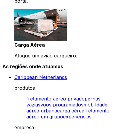
porta.
Carga Aérea
Alugue um avião cargueiro.
As regiões onde atuamos
Caribbean Netherlands
produtos
fretamento aéreo privado
pernas
vazias
voos programados
mobilidade
aérea urbana
carga aérea
fretamento
aéreo em grupo
experiências
empresa