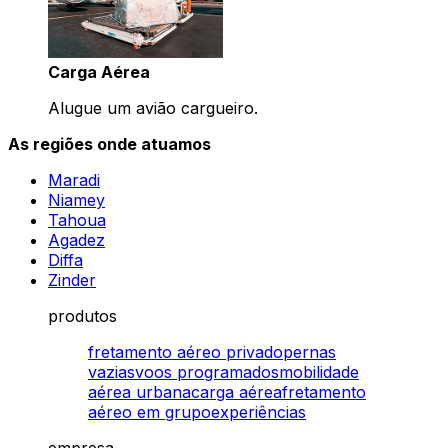
Carga Aérea
Alugue um avião cargueiro.
As regiões onde atuamos
Maradi
Niamey
Tahoua
Agadez
Diffa
Zinder
produtos
fretamento aéreo privado
pernas
vazias
voos programados
mobilidade
aérea urbana
carga aérea
fretamento
aéreo em grupo
experiências