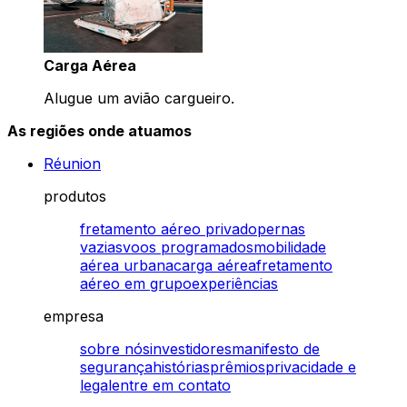
Carga Aérea
Alugue um avião cargueiro.
As regiões onde atuamos
Réunion
produtos
fretamento aéreo privado
pernas
vazias
voos programados
mobilidade
aérea urbana
carga aérea
fretamento
aéreo em grupo
experiências
empresa
sobre nós
investidores
manifesto de
segurança
histórias
prêmios
privacidade e
legal
entre em contato