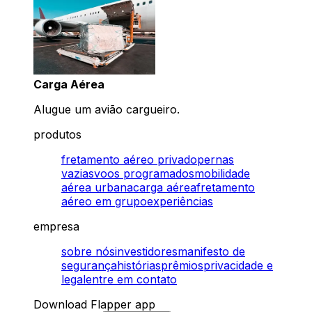
Carga Aérea
Alugue um avião cargueiro.
produtos
fretamento aéreo privado
pernas
vazias
voos programados
mobilidade
aérea urbana
carga aérea
fretamento
aéreo em grupo
experiências
empresa
sobre nós
investidores
manifesto de
segurança
histórias
prêmios
privacidade e
legal
entre em contato
Download Flapper app