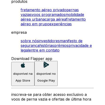
produtos
fretamento aéreo privado
pernas
vazias
voos programados
mobilidade
aérea urbana
carga aérea
fretamento
aéreo em grupo
experiências
empresa
sobre nós
investidores
manifesto de
segurança
histórias
prêmios
privacidade e
legal
entre em contato
Download Flapper app
disponível na
disponível no
App Store
Google Play
inscreva-se para obter acesso exclusivo a
voos de perna vazia e ofertas de última hora