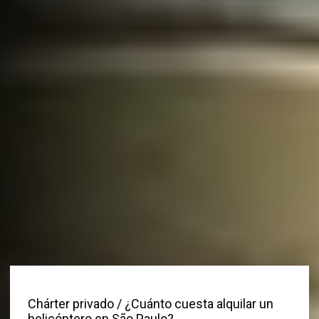
Chárter privado
/ ¿Cuánto cuesta alquilar un
helicóptero en São Paulo?