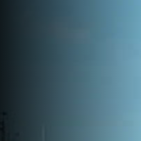
Faça uma cotação
Tecnologia
Consultoria
de
Search...
Fretamentos
Notícias
Aeronáutica
Aviação
Executiva