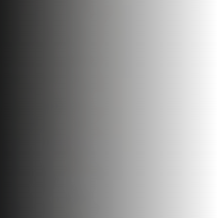
Faça uma cotação
Tecnologia
Consultoria
de
Search...
Fretamentos
Notícias
Aeronáutica
Aviação
Executiva