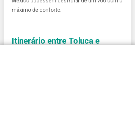
México pudessem desfrutar de um voo com o
máximo de conforto.
Itinerário entre Toluca e
CDMX
A trajetória incluiu a decolagem do Aeroporto
de Toluca, que abriga mais de 70% da frota
mexicana de aeronaves de asa fixa e rotativa
para fretamento. O destino foi um hotel
renomado no centro da Cidade do México,
com o retorno programado para o dia seguinte.
A rota é bastante requisitada para negócios na
região. O voo teve duração aproximada de 20