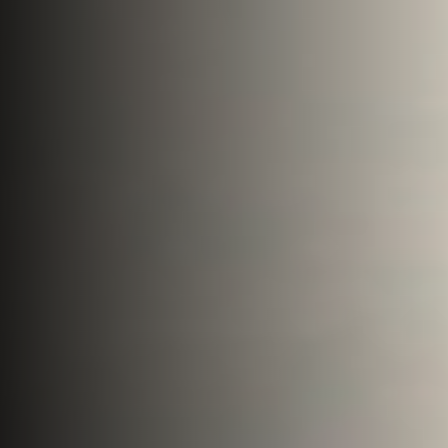
Faça uma cotação
Tecnologia
Consultoria
de
Search...
Fretamentos
Notícias
Aeronáutica
Aviação
Executiva