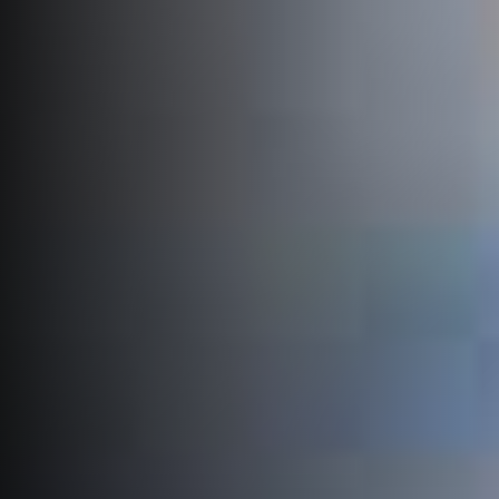
Faça uma cotação
Tecnologia
Consultoria
de
Search...
Fretamentos
Notícias
Aeronáutica
Aviação
Executiva