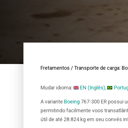
Fretamentos
/ Transporte de carga: B
Mudar idioma:
EN
(
Inglês
)
Portu
A variante
Boeing
767-300 ER possui um
permitindo facilmente voos transatlân
útil de até 28.824 kg em seu convés inf