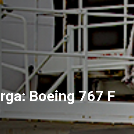
rga: Boeing 767 F