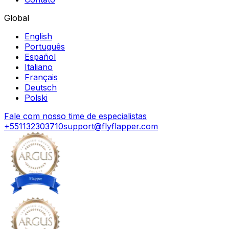
Global
English
Português
Español
Italiano
Français
Deutsch
Polski
Fale com nosso time de especialistas
+551132303710
support@flyflapper.com