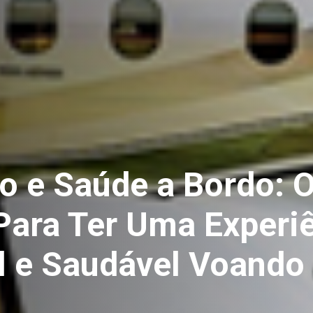
to e Saúde a Bordo: 
ara Ter Uma Experi
l e Saudável Voando