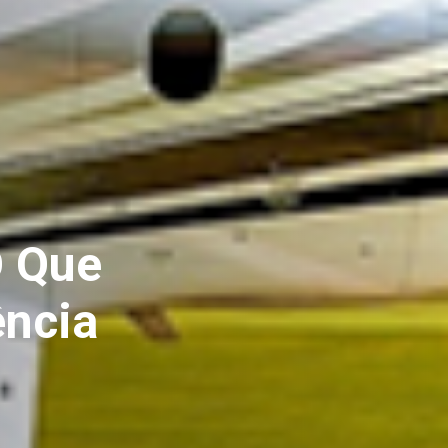
O Que
ência