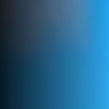
Faça uma cotação
Tecnologia
Consultoria
de
Search...
Fretamentos
Notícias
Aeronáutica
Aviação
Executiva