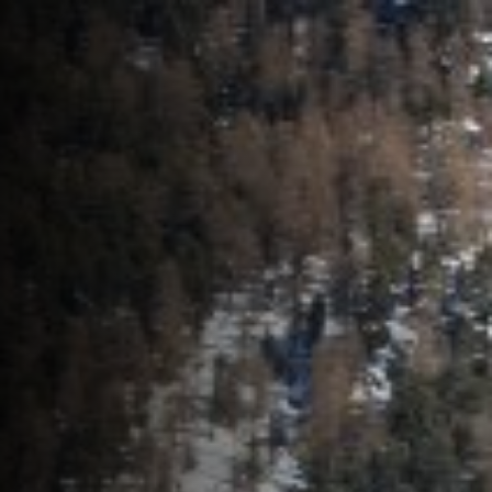
Faça uma cotação
Tecnologia
Consultoria
de
Search...
Fretamentos
Notícias
Aeronáutica
Aviação
Executiva