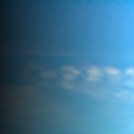
Faça uma cotação
Tecnologia
Consultoria
de
Search...
Fretamentos
Notícias
Aeronáutica
Aviação
Executiva